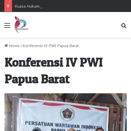
Kuasa Hukum Desak Polisi Segera Lakukan Digital Forensik HP Yanto Idorway dan Dua Saksi Kunci
Menu
Se
Home
/
Konferensi IV PWI Papua Barat
Konferensi IV PWI
Papua Barat