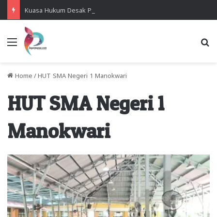
Kuasa Hukum Desak Polisi Segera Lakukan Digital Forensik HP Yanto Idorway dan Dua Saksi Kunci
Menu
Se
Home
/
HUT SMA Negeri 1 Manokwari
HUT SMA Negeri 1
Manokwari