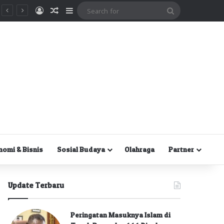
Masuk
Random Article
Sidebar
Search
for
nomi & Bisnis
Sosial Budaya
Olahraga
Partner
Update Terbaru
Peringatan Masuknya Islam di