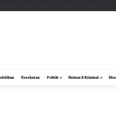
Kuasa Hukum Desak Polisi Segera Lakukan Digital Forensik HP Yanto Idorway dan Dua Saksi Kunci
ndidikan
Kesehatan
Politik
Hukum & Kriminal
Eko