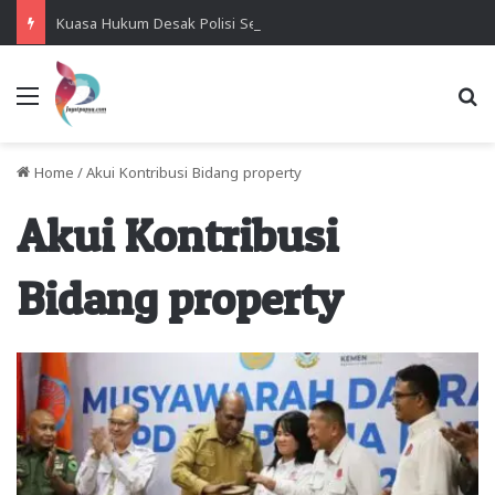
Kuasa Hukum Desak Polisi Segera Lakukan Digital Forensik HP Yanto Idorway dan Dua Saksi Kunci
Menu
Se
Home
/
Akui Kontribusi Bidang property
Akui Kontribusi
Bidang property