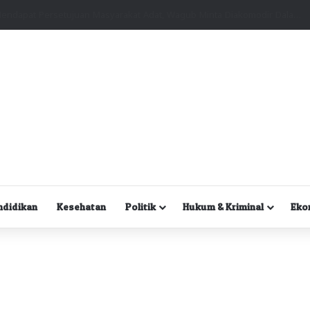
Kuasa Hukum Desak Polisi Segera Lakukan Digital Forensik HP Yanto Idorway dan Dua Saksi Kunci
ndidikan
Kesehatan
Politik
Hukum & Kriminal
Eko