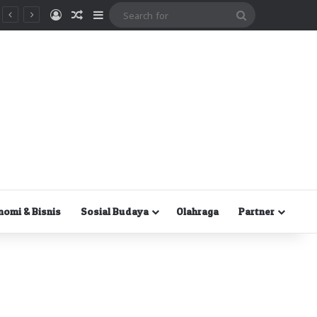
Masuk
Random Article
Sidebar
Search
for
nomi & Bisnis
Sosial Budaya
Olahraga
Partner