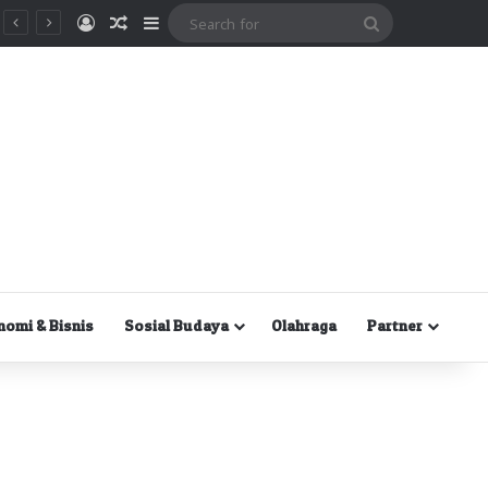
Masuk
Random Article
Sidebar
Search
for
nomi & Bisnis
Sosial Budaya
Olahraga
Partner