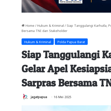
Home
/
Hukum & Kriminal
/
Siap Tanggulangi Karhutla, P
Bersama TNI dan Stakeholder
Hukum & Kriminal
Polda Papua Barat
Siap Tanggulangi Ka
Gelar Apel Kesiapsi
Sarpras Bersama TN
jagatpapua
16 Mei 2025