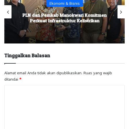
Ekonomi & Bisnis
PLN dan Pemkab Manokwari Komitmen
Perkuat Infrastruktur Kelistrikan
Tinggalkan Balasan
Alamat email Anda tidak akan dipublikasikan.
Ruas yang wajib
ditandai
*
K
o
m
e
n