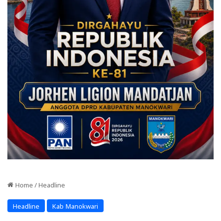
Home
/
Headline
Headline
Kab Manokwari