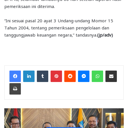
pemeriksaan ini diterima.
“Ini sesuai pasal 20 ayat 3 Undang-undang Momor 15
Tahun 2004, tentang pemeriksaan pengelolaan dan
tanggungjawab keuangan negara,” tandasnya.
(jp/adv)
Facebook
LinkedIn
Tumblr
Pinterest
Reddit
Messenger
WhatsApp
Share via Email
Print