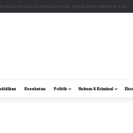
Kuasa Hukum Desak Polisi Segera Lakukan Digital Forensik HP Yanto Idorway dan Dua Saksi Kunci
ndidikan
Kesehatan
Politik
Hukum & Kriminal
Eko