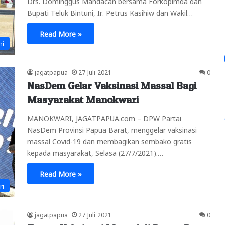
Drs. Dominggus Mandacan bersama Forkopimda dan
Bupati Teluk Bintuni, Ir. Petrus Kasihiw dan Wakil…
Read More »
ni
jagatpapua
27 Juli 2021
0
NasDem Gelar Vaksinasi Massal Bagi
Masyarakat Manokwari
MANOKWARI, JAGATPAPUA.com – DPW Partai
NasDem Provinsi Papua Barat, menggelar vaksinasi
massal Covid-19 dan membagikan sembako gratis
kepada masyarakat, Selasa (27/7/2021).…
Read More »
ri
jagatpapua
27 Juli 2021
0