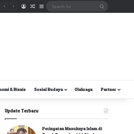
Masuk
Random Article
Sidebar
Search
for
nomi & Bisnis
Sosial Budaya
Olahraga
Partner
Update Terbaru
Peringatan Masuknya Islam di