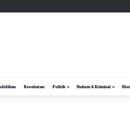
Kuasa Hukum Desak Polisi Segera Lakukan Digital Forensik HP Yanto Idorway dan Dua Saksi Kunci
ndidikan
Kesehatan
Politik
Hukum & Kriminal
Eko