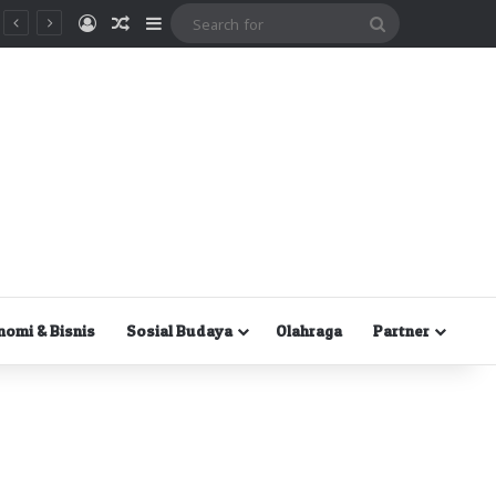
Masuk
Random Article
Sidebar
Search
for
nomi & Bisnis
Sosial Budaya
Olahraga
Partner