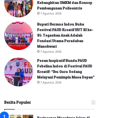
Kebangkitan UMKM dan Konsep
Pembangunan Polisentris
7 Agustus 2026
Bupati Hermus Indou Buka
Festival PAUD Kreatif HUT RI ke-
81: Tegaskan Anak Adalah
Fondasi Utama Peradaban
Manokwari
7 Agustus 2026
Pesan Inspiratif Bunda PAUD
Febelina Indou di Festival PAUD
Kreatif: “Ibu Guru Sedang
Melayani Pemimpin Masa Depan”
7 Agustus 2026
Berita Populer
Peringatan Masuknya Islam di