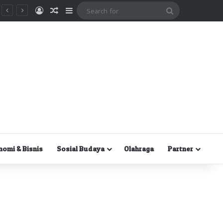
Masuk
Random Article
Sidebar
Search
for
nomi & Bisnis
Sosial Budaya
Olahraga
Partner