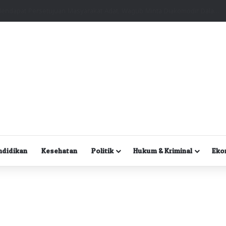
Kuasa Hukum Desak Polisi Segera Lakukan Digital Forensik HP Yanto Idorway dan Dua Saksi Kunci
ndidikan
Kesehatan
Politik
Hukum & Kriminal
Eko