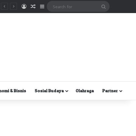
Masuk
Random Article
Sidebar
Search
for
nomi & Bisnis
Sosial Budaya
Olahraga
Partner