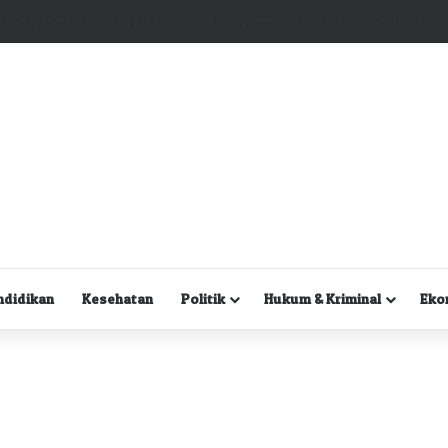
Kuasa Hukum Desak Polisi Segera Lakukan Digital Forensik HP Yanto Idorway dan Dua Saksi Kunci
ndidikan
Kesehatan
Politik
Hukum & Kriminal
Eko