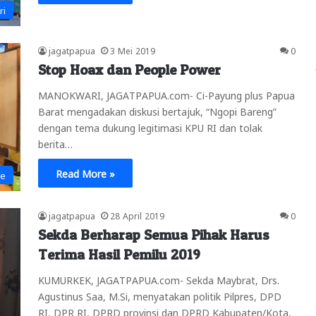
ri
jagatpapua
3 Mei 2019
0
Stop Hoax dan People Power
MANOKWARI, JAGATPAPUA.com- Ci-Payung plus Papua
Barat mengadakan diskusi bertajuk, “Ngopi Bareng”
dengan tema dukung legitimasi KPU RI dan tolak
berita…
Read More »
ne
jagatpapua
28 April 2019
0
Sekda Berharap Semua Pihak Harus
Terima Hasil Pemilu 2019
KUMURKEK, JAGATPAPUA.com- Sekda Maybrat, Drs.
Agustinus Saa, M.Si, menyatakan politik Pilpres, DPD
RI, DPR RI, DPRD provinsi dan DPRD Kabupaten/Kota,