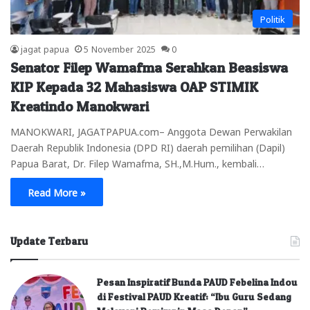
Politik
jagat papua
5 November 2025
0
Senator Filep Wamafma Serahkan Beasiswa
KIP Kepada 32 Mahasiswa OAP STIMIK
Kreatindo Manokwari
MANOKWARI, JAGATPAPUA.com– Anggota Dewan Perwakilan
Daerah Republik Indonesia (DPD RI) daerah pemilihan (Dapil)
Papua Barat, Dr. Filep Wamafma, SH.,M.Hum., kembali…
Read More »
Update Terbaru
Pesan Inspiratif Bunda PAUD Febelina Indou
di Festival PAUD Kreatif: “Ibu Guru Sedang