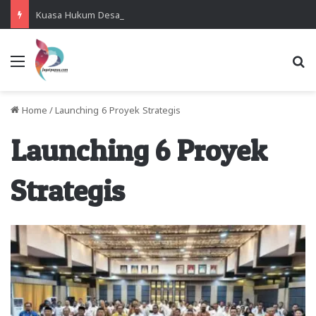
Kuasa Hukum Desak Polisi Segera Lakukan Digital Forensik HP Yanto Idorway dan Dua Saksi Kunci
Menu
Se
Home
/
Launching 6 Proyek Strategis
Launching 6 Proyek
Strategis