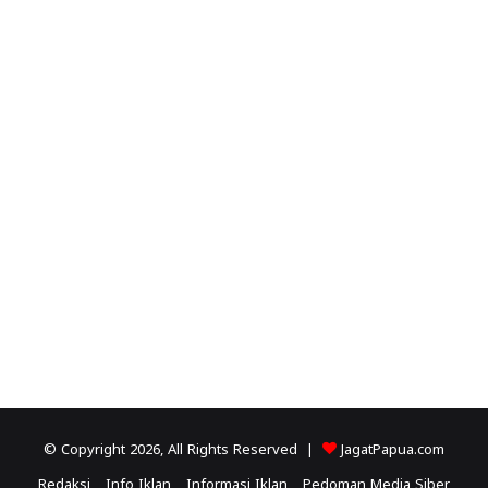
© Copyright 2026, All Rights Reserved |
JagatPapua.com
Redaksi
Info Iklan
Informasi Iklan
Pedoman Media Siber