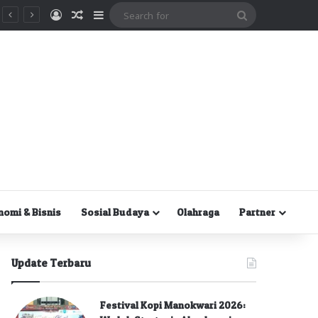
Masuk
Random Article
Sidebar
Search
for
nomi & Bisnis
Sosial Budaya
Olahraga
Partner
Update Terbaru
Festival Kopi Manokwari 2026: