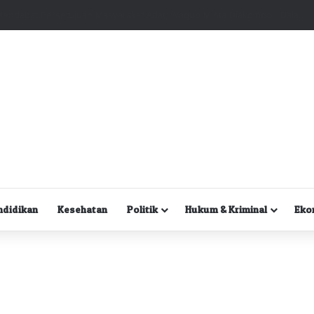
Kuasa Hukum Desak Polisi Segera Lakukan Digital Forensik HP Yanto Idorway dan Dua Saksi Kunci
ndidikan
Kesehatan
Politik
Hukum & Kriminal
Eko