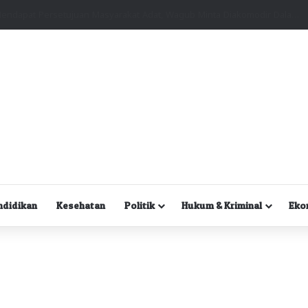
Kuasa Hukum Desak Polisi Segera Lakukan Digital Forensik HP Yanto Idorway dan Dua Saksi Kunci
ndidikan
Kesehatan
Politik
Hukum & Kriminal
Eko