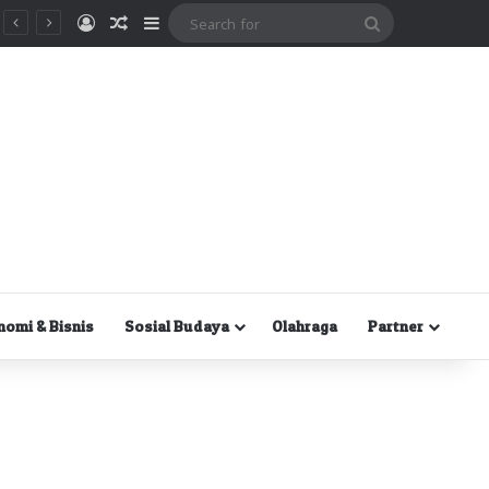
Masuk
Random Article
Sidebar
Search
for
nomi & Bisnis
Sosial Budaya
Olahraga
Partner