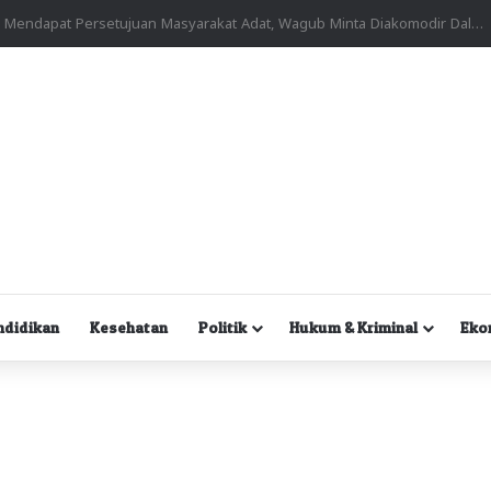
Kuasa Hukum Desak Polisi Segera Lakukan Digital Forensik HP Yanto Idorway dan Dua Saksi Kunci
ndidikan
Kesehatan
Politik
Hukum & Kriminal
Eko