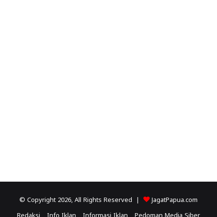
© Copyright 2026, All Rights Reserved |
JagatPapua.com
Redaksi
Info Iklan
Informasi Iklan
Pedoman Media Siber