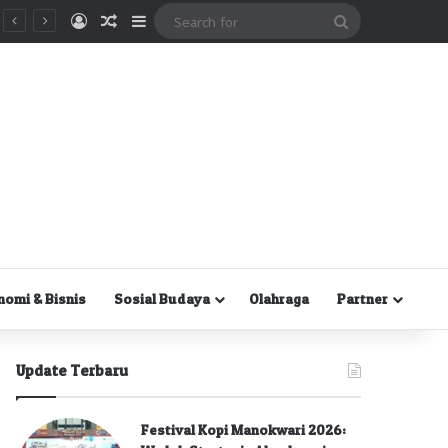
Masuk
Random Article
Sidebar
Search
for
nomi & Bisnis
Sosial Budaya
Olahraga
Partner
Update Terbaru
Festival Kopi Manokwari 2026: