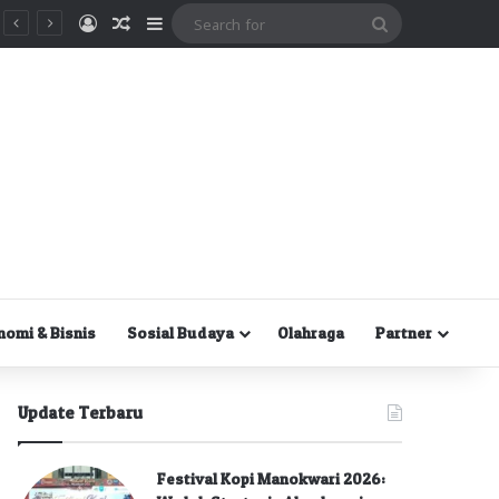
Masuk
Random Article
Sidebar
Search
for
nomi & Bisnis
Sosial Budaya
Olahraga
Partner
Update Terbaru
Festival Kopi Manokwari 2026: