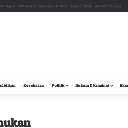
Kuasa Hukum Desak Polisi Segera Lakukan Digital Forensik HP Yanto Idorway dan Dua Saksi Kunci
ndidikan
Kesehatan
Politik
Hukum & Kriminal
Eko
emukan