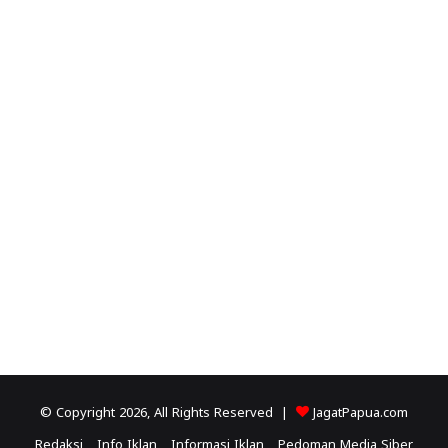
© Copyright 2026, All Rights Reserved |
JagatPapua.com
Redaksi
Info Iklan
Informasi Iklan
Pedoman Media Siber