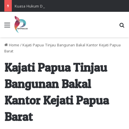
Kuasa Hukum Desak Polisi Segera Lakukan Digital Forensik HP Yanto Idorway dan Dua Saksi Kunci
Menu
Se
Home
/
Kajati Papua Tinjau Bangunan Bakal Kantor Kejati Papua
Barat
Kajati Papua Tinjau
Bangunan Bakal
Kantor Kejati Papua
Barat