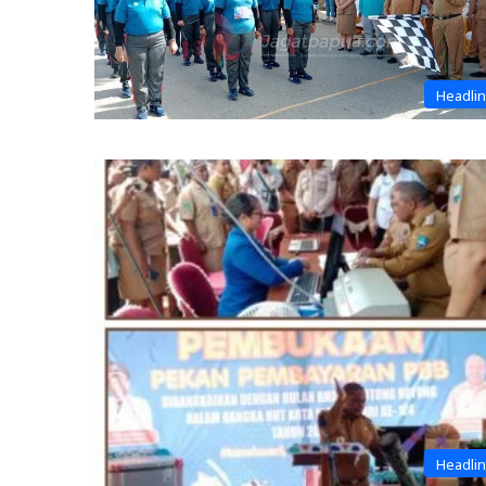
Headli
Headli