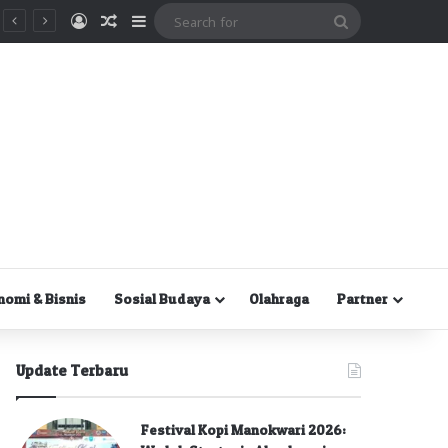
Masuk
Random Article
Sidebar
Search
for
nomi & Bisnis
Sosial Budaya
Olahraga
Partner
Update Terbaru
Festival Kopi Manokwari 2026: