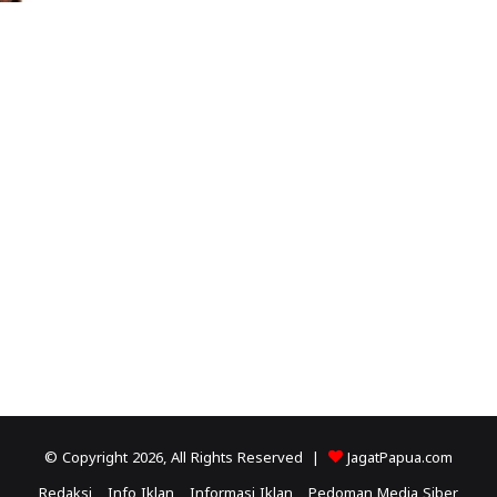
© Copyright 2026, All Rights Reserved |
JagatPapua.com
Redaksi
Info Iklan
Informasi Iklan
Pedoman Media Siber