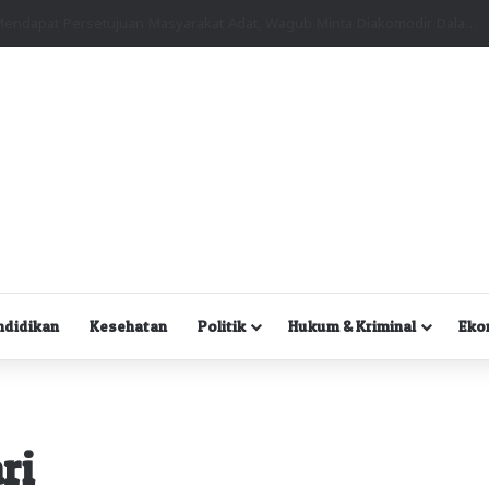
Kuasa Hukum Desak Polisi Segera Lakukan Digital Forensik HP Yanto Idorway dan Dua Saksi Kunci
ndidikan
Kesehatan
Politik
Hukum & Kriminal
Eko
ri