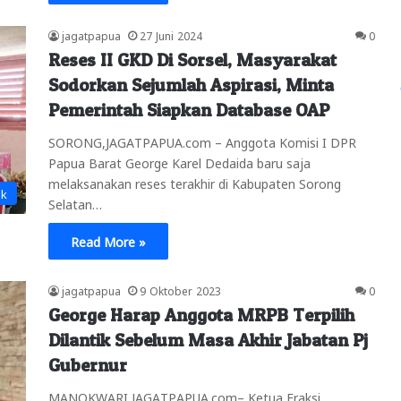
jagatpapua
27 Juni 2024
0
Reses II GKD Di Sorsel, Masyarakat
Sodorkan Sejumlah Aspirasi, Minta
Pemerintah Siapkan Database OAP
SORONG,JAGATPAPUA.com – Anggota Komisi I DPR
Papua Barat George Karel Dedaida baru saja
melaksanakan reses terakhir di Kabupaten Sorong
ik
Selatan…
Read More »
jagatpapua
9 Oktober 2023
0
George Harap Anggota MRPB Terpilih
Dilantik Sebelum Masa Akhir Jabatan Pj
Gubernur
MANOKWARI,JAGATPAPUA.com– Ketua Fraksi