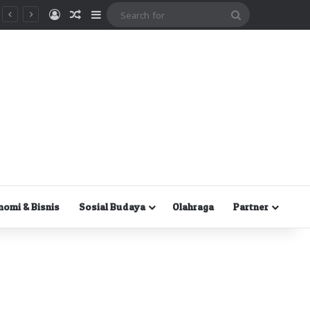
Masuk
Random Article
Sidebar
Search
for
nomi & Bisnis
Sosial Budaya
Olahraga
Partner