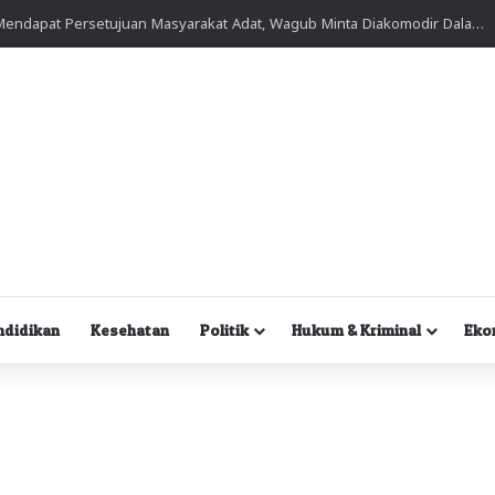
Kuasa Hukum Desak Polisi Segera Lakukan Digital Forensik HP Yanto Idorway dan Dua Saksi Kunci
ndidikan
Kesehatan
Politik
Hukum & Kriminal
Eko