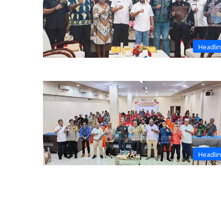
Headli
Headli