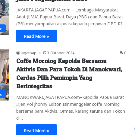
JAKARTA,JAGATPAPUA.com – Lembaga Masyarakat
Adat (LMA) Papua Barat Daya (PBD) dan Papua Barat
(PB) menyampaikan aspirasi kepada pimpinan DPD RI…
ne
Read More »
jagatpapua
3 Oktober 2024
0
Coffe Morning Kapolda Bersama
Aktivis Dan Para Tokoh Di Manokwari,
Cerdas Pilih Pemimpin Yang
Berintegritas
ne
MANOKWARI,JAGATPAPUA.com–Kapolda Papua Barat
Irjen Pol Jhonny Edizon Isir menggelar coffe Morning
bersama para Aktivis, Ormas, karang taruna dan Tokoh
di…
Read More »