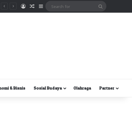
Masuk
Random Article
Sidebar
Search
for
nomi & Bisnis
Sosial Budaya
Olahraga
Partner