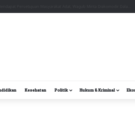
Kuasa Hukum Desak Polisi Segera Lakukan Digital Forensik HP Yanto Idorway dan Dua Saksi Kunci
ndidikan
Kesehatan
Politik
Hukum & Kriminal
Eko