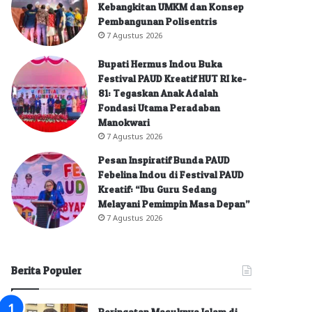
Kebangkitan UMKM dan Konsep
Pembangunan Polisentris
7 Agustus 2026
Bupati Hermus Indou Buka
Festival PAUD Kreatif HUT RI ke-
81: Tegaskan Anak Adalah
Fondasi Utama Peradaban
Manokwari
7 Agustus 2026
Pesan Inspiratif Bunda PAUD
Febelina Indou di Festival PAUD
Kreatif: “Ibu Guru Sedang
Melayani Pemimpin Masa Depan”
7 Agustus 2026
Berita Populer
Peringatan Masuknya Islam di