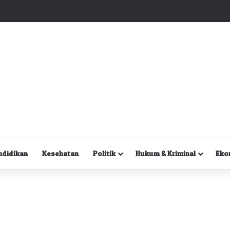
Kuasa Hukum Desak Polisi Segera Lakukan Digital Forensik HP Yanto Idorway dan Dua Saksi Kunci
ndidikan
Kesehatan
Politik
Hukum & Kriminal
Eko