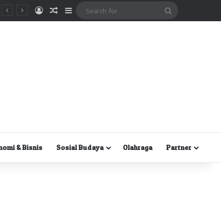
Masuk
Random Article
Sidebar
Search
for
nomi & Bisnis
Sosial Budaya
Olahraga
Partner