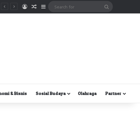
Masuk
Random Article
Sidebar
Search
for
nomi & Bisnis
Sosial Budaya
Olahraga
Partner