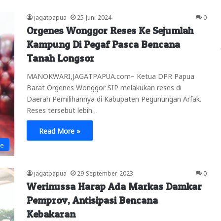
jagatpapua
25 Juni 2024
0
Orgenes Wonggor Reses Ke Sejumlah
Kampung Di Pegaf Pasca Bencana
Tanah Longsor
MANOKWARI,JAGATPAPUA.com– Ketua DPR Papua
Barat Orgenes Wonggor SIP melakukan reses di
Daerah Pemilihannya di Kabupaten Pegunungan Arfak.
Reses tersebut lebih…
Read More »
ne
jagatpapua
29 September 2023
0
Werinussa Harap Ada Markas Damkar
Pemprov, Antisipasi Bencana
Kebakaran