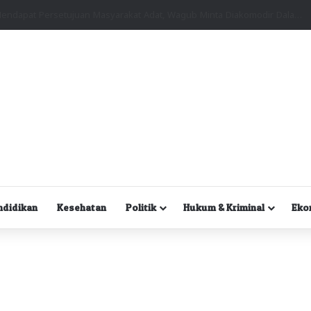
Kuasa Hukum Desak Polisi Segera Lakukan Digital Forensik HP Yanto Idorway dan Dua Saksi Kunci
ndidikan
Kesehatan
Politik
Hukum & Kriminal
Eko