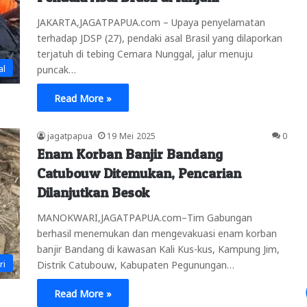
JAKARTA,JAGATPAPUA.com – Upaya penyelamatan
terhadap JDSP (27), pendaki asal Brasil yang dilaporkan
terjatuh di tebing Cemara Nunggal, jalur menuju
al
puncak…
Read More »
jagatpapua
19 Mei 2025
0
Enam Korban Banjir Bandang
Catubouw Ditemukan, Pencarian
Dilanjutkan Besok
MANOKWARI,JAGATPAPUA.com–Tim Gabungan
berhasil menemukan dan mengevakuasi enam korban
banjir Bandang di kawasan Kali Kus-kus, Kampung Jim,
ri
Distrik Catubouw, Kabupaten Pegunungan…
Read More »