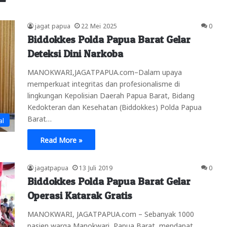
jagat papua
22 Mei 2025
0
Biddokkes Polda Papua Barat Gelar
Deteksi Dini Narkoba
MANOKWARI,JAGATPAPUA.com–Dalam upaya
memperkuat integritas dan profesionalisme di
lingkungan Kepolisian Daerah Papua Barat, Bidang
Kedokteran dan Kesehatan (Biddokkes) Polda Papua
Barat…
al
Read More »
jagatpapua
13 Juli 2019
0
Biddokkes Polda Papua Barat Gelar
Operasi Katarak Gratis
MANOKWARI, JAGATPAPUA.com – Sebanyak 1000
pasien warga Manokwari, Papua Barat, mendapat