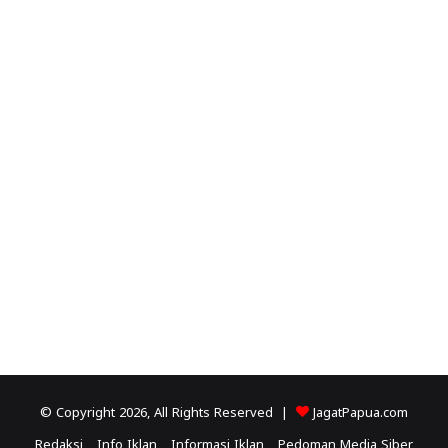
© Copyright 2026, All Rights Reserved |
JagatPapua.com
Redaksi
Info Iklan
Informasi Iklan
Pedoman Media Siber