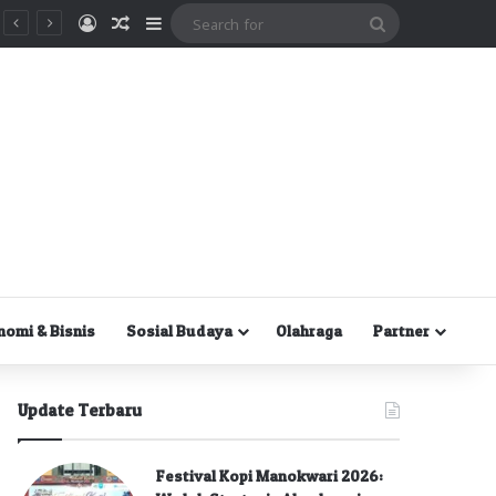
Masuk
Random Article
Sidebar
Search
for
nomi & Bisnis
Sosial Budaya
Olahraga
Partner
Update Terbaru
Festival Kopi Manokwari 2026: