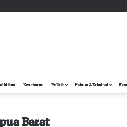
Kuasa Hukum Desak Polisi Segera Lakukan Digital Forensik HP Yanto Idorway dan Dua Saksi Kunci
ndidikan
Kesehatan
Politik
Hukum & Kriminal
Eko
pua Barat