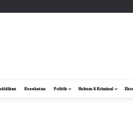
Kuasa Hukum Desak Polisi Segera Lakukan Digital Forensik HP Yanto Idorway dan Dua Saksi Kunci
ndidikan
Kesehatan
Politik
Hukum & Kriminal
Eko