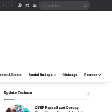
Masuk
Random Article
Sidebar
Search
for
nomi & Bisnis
Sosial Budaya
Olahraga
Partner
Update Terbaru
DPRP Papua Barat Dorong