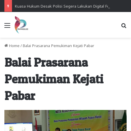
Kuasa Hukum Desak Polisi Segera Lakukan Digital Forensik HP Yanto Idorway dan Dua Saksi Kunci
Menu
Se
Home
/
Balai Prasarana Pemukiman Kejati Pabar
Balai Prasarana
Pemukiman Kejati
Pabar