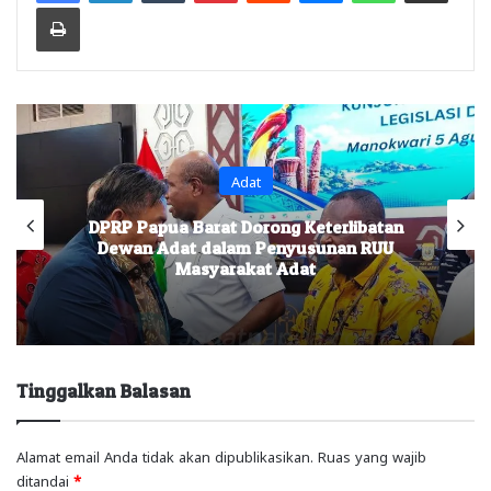
Print
Adat
DPRP Papua Barat Dorong Keterlibatan
Dewan Adat dalam Penyusunan RUU
Masyarakat Adat
Tinggalkan Balasan
Alamat email Anda tidak akan dipublikasikan.
Ruas yang wajib
ditandai
*