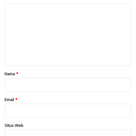
K
o
m
e
n
t
a
r
Nama
*
*
Email
*
Situs Web