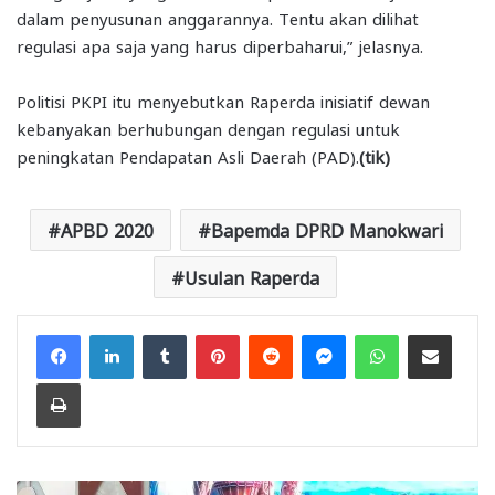
dalam penyusunan anggarannya. Tentu akan dilihat
regulasi apa saja yang harus diperbaharui,” jelasnya.
Politisi PKPI itu menyebutkan Raperda inisiatif dewan
kebanyakan berhubungan dengan regulasi untuk
peningkatan Pendapatan Asli Daerah (PAD).
(tik)
APBD 2020
Bapemda DPRD Manokwari
Usulan Raperda
Facebook
LinkedIn
Tumblr
Pinterest
Reddit
Messenger
WhatsApp
Share via Email
Print