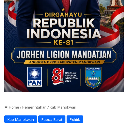
Home
/
Pemerintahan
/
Kab Manokwari
Kab Manokwari
Papua Barat
Politik