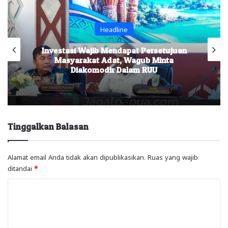
Headline
Investasi Wajib Mendapat Persetujuan
Masyarakat Adat, Wagub Minta
Diakomodir Dalam RUU
Tinggalkan Balasan
Alamat email Anda tidak akan dipublikasikan.
Ruas yang wajib
ditandai
*
K
o
m