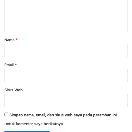
e
n
t
a
r
Nama
*
*
Email
*
Situs Web
Simpan nama, email, dan situs web saya pada peramban ini
untuk komentar saya berikutnya.