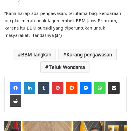
“Kami harap ada pengawasan, terutama bagi kendaraan
berplat merah tidak lagi membeli BBM Jenis Premium,
karena itu BBM subsidi yang diperuntukan untuk
masyarakat,” tandasnya.
(sr)
BBM langkah
Kurang pengawasan
Teluk Wondama
Facebook
LinkedIn
Tumblr
Pinterest
Reddit
Messenger
WhatsApp
Share via Email
Print