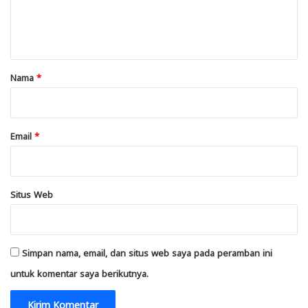
n
t
a
r
Nama
*
*
Email
*
Situs Web
Simpan nama, email, dan situs web saya pada peramban ini
untuk komentar saya berikutnya.