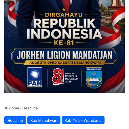
Home
/
Headline
Headline
Kab Manokwari
Kab Teluk Wondama