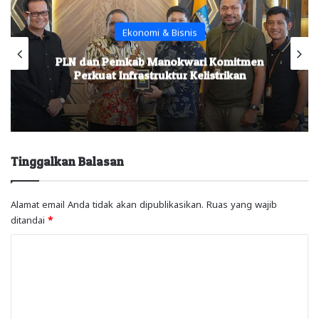
Ekonomi & Bisnis
PLN dan Pemkab Manokwari Komitmen
Perkuat Infrastruktur Kelistrikan
Tinggalkan Balasan
Alamat email Anda tidak akan dipublikasikan.
Ruas yang wajib
ditandai
*
K
o
m
e