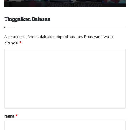
Tinggalkan Balasan
Alamat email Anda tidak akan dipublikasikan.
Ruas yang wajib
ditandai
*
K
o
m
e
n
t
a
r
Nama
*
*