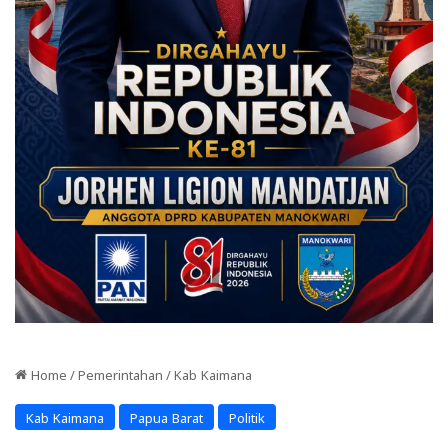
Home
/
Pemerintahan
/
Kab Kaimana
Kab Kaimana
Papua Barat
Politik