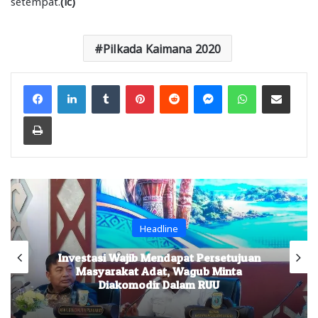
setempat.
(lc)
Pilkada Kaimana 2020
Facebook
LinkedIn
Tumblr
Pinterest
Reddit
Messenger
WhatsApp
Share via Email
Print
Headline
Investasi Wajib Mendapat Persetujuan
Masyarakat Adat, Wagub Minta
Diakomodir Dalam RUU