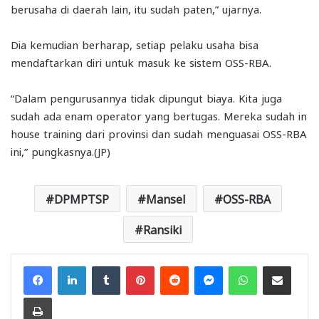
berusaha di daerah lain, itu sudah paten,” ujarnya.
Dia kemudian berharap, setiap pelaku usaha bisa
mendaftarkan diri untuk masuk ke sistem OSS-RBA.
“Dalam pengurusannya tidak dipungut biaya. Kita juga
sudah ada enam operator yang bertugas. Mereka sudah in
house training dari provinsi dan sudah menguasai OSS-RBA
ini,” pungkasnya.(JP)
DPMPTSP
Mansel
OSS-RBA
Ransiki
Facebook
LinkedIn
Tumblr
Pinterest
Reddit
Messenger
WhatsApp
Share via Email
Print