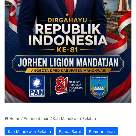
Home
/
Pemerintahan
/
Kab Manokwari Selatan
Kab Manokwari Selatan
Papua Barat
Pemerintahan