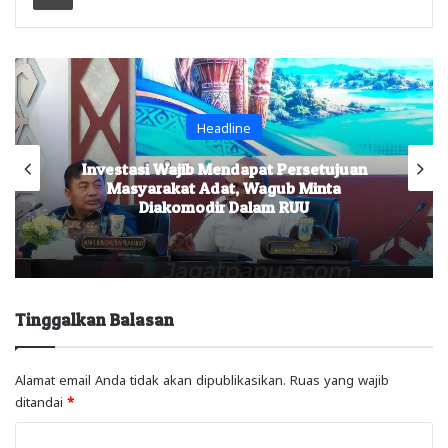
Headline
Investasi Wajib Mendapat Persetujuan
Masyarakat Adat, Wagub Minta
Diakomodir Dalam RUU
Tinggalkan Balasan
Alamat email Anda tidak akan dipublikasikan.
Ruas yang wajib
ditandai
*
K