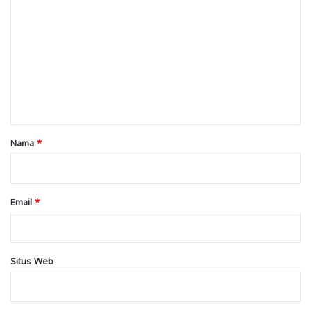
o
m
e
n
t
a
r
Nama
*
*
Email
*
Situs Web