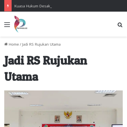
Kuasa Hukum Desak Polisi Segera Lakukan Digital Forensik HP Yanto Idorway dan Dua Saksi Kunci
Menu
Se
Home
/
Jadi RS Rujukan Utama
Jadi RS Rujukan
Utama