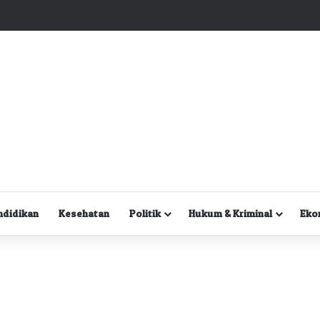
Kuasa Hukum Desak Polisi Segera Lakukan Digital Forensik HP Yanto Idorway dan Dua Saksi Kunci
ndidikan
Kesehatan
Politik
Hukum & Kriminal
Eko