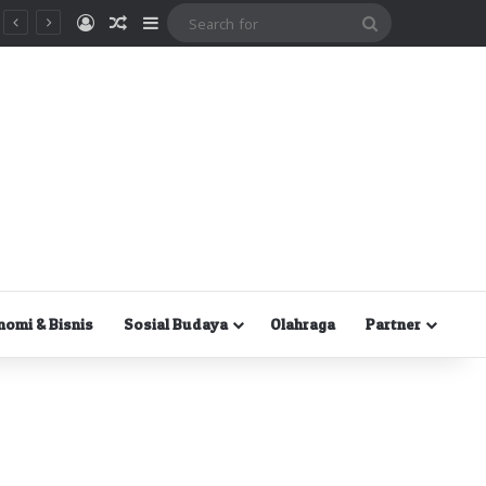
Masuk
Random Article
Sidebar
Search
for
nomi & Bisnis
Sosial Budaya
Olahraga
Partner