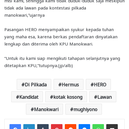
misi kami, sehingga kami tidak duduk-duduk saja meskipun
tidak ada lawan pada kontestasi pilkada
manokwari,”ujarnya
Pasangan HERO menyampaikan syukur kepada tuhan
yang maha esa, karena berkas pendaftaran dinyatakan
lengkap dan diterima oleh KPU Manokwari.
“Untuk itu kami siap mengikuti tahapan selanjutnya yang
ditetapkan KPU,”tutupnya.(jp/alb)
Di Pilkada
Hermus
HERO
Kandidat
kotak kosong
Lawan
Manokwari
mughiyono
Facebook
LinkedIn
Tumblr
Pinterest
Reddit
Messenger
WhatsApp
Share via Email