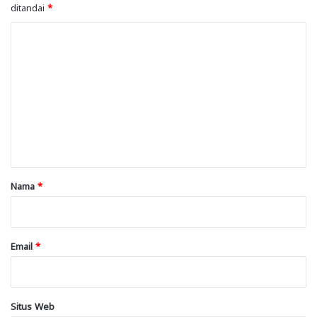
ditandai
*
K
o
m
e
n
t
a
r
Nama
*
*
Email
*
Situs Web