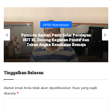
DPRD Manokwari
Pemuda Amban Panti Gelar Persiapan
HUT RI, Dorong Kegiatan Positif dan
Tekan Angka Kenakalan Remaja
Tinggalkan Balasan
Alamat email Anda tidak akan dipublikasikan.
Ruas yang wajib
ditandai
*
K
o