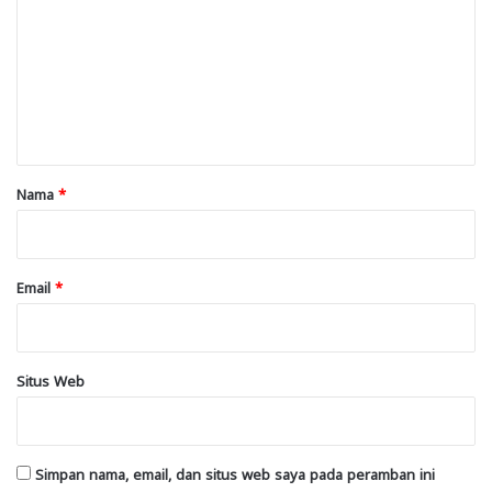
m
e
n
t
a
r
Nama
*
*
Email
*
Situs Web
Simpan nama, email, dan situs web saya pada peramban ini