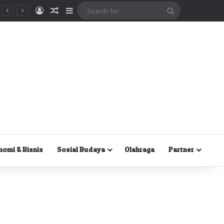
Masuk
Random Article
Sidebar
Search
for
nomi & Bisnis
Sosial Budaya
Olahraga
Partner