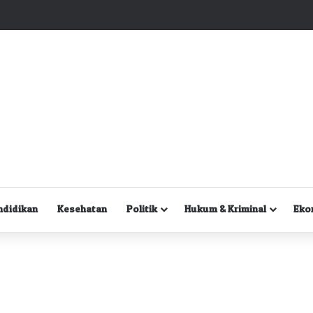
Kuasa Hukum Desak Polisi Segera Lakukan Digital Forensik HP Yanto Idorway dan Dua Saksi Kunci
ndidikan
Kesehatan
Politik
Hukum & Kriminal
Eko