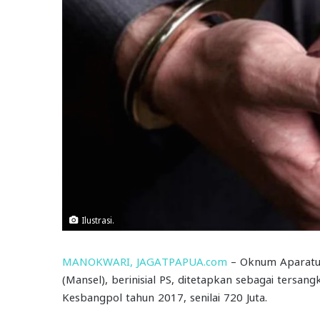
Ilustrasi.
MANOKWARI, JAGATPAPUA.com
– Oknum Aparatur
(Mansel), berinisial PS, ditetapkan sebagai tersan
Kesbangpol tahun 2017, senilai 720 Juta.