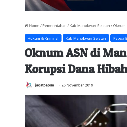
Home
/
Pemerintahan
/
Kab Manokwari Selatan
/
Oknum A
Hukum & Kriminal
Kab Manokwari Selatan
Papua B
Oknum ASN di Mans
Korupsi Dana Hibah
jagatpapua
26 November 2019