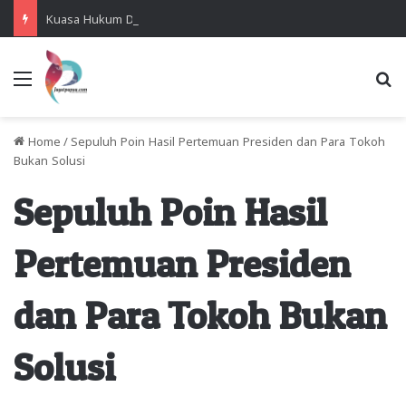
Kuasa Hukum Desak Polisi Segera Lakukan Digital Forensik HP Yanto Idorway dan Dua Saksi Kunci
Menu
Se
Home
/
Sepuluh Poin Hasil Pertemuan Presiden dan Para Tokoh
Bukan Solusi
Sepuluh Poin Hasil
Pertemuan Presiden
dan Para Tokoh Bukan
Solusi