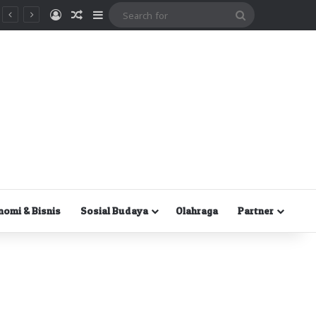
Masuk
Random Article
Sidebar
Search
for
nomi & Bisnis
Sosial Budaya
Olahraga
Partner