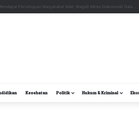
Kuasa Hukum Desak Polisi Segera Lakukan Digital Forensik HP Yanto Idorway dan Dua Saksi Kunci
ndidikan
Kesehatan
Politik
Hukum & Kriminal
Eko