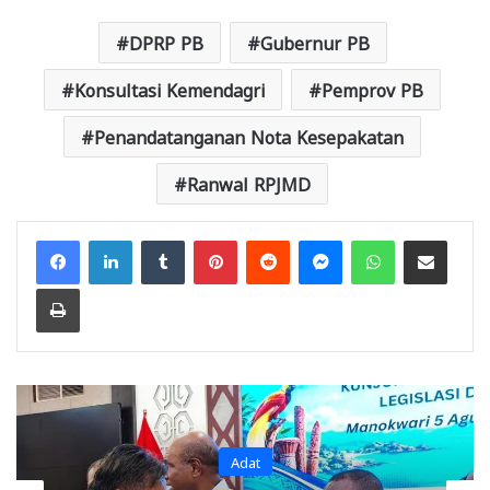
DPRP PB
Gubernur PB
Konsultasi Kemendagri
Pemprov PB
Penandatanganan Nota Kesepakatan
Ranwal RPJMD
Facebook
LinkedIn
Tumblr
Pinterest
Reddit
Messenger
WhatsApp
Share via Email
Print
Adat