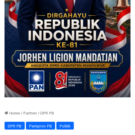
Home
/
Partner
/
DPR PB
DPR PB
Pemprov PB
Politik