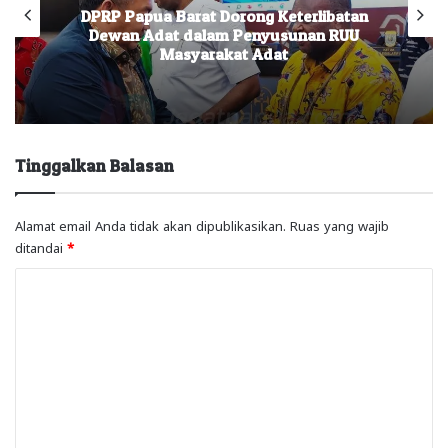
DPRP Papua Barat Dorong Keterlibatan
Dewan Adat dalam Penyusunan RUU
Masyarakat Adat
Tinggalkan Balasan
Alamat email Anda tidak akan dipublikasikan.
Ruas yang wajib
ditandai
*
K
o
m
e
n
t