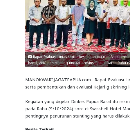
Rapat Evaluasi Lintas sektor kesehatan ibu dan Anak terma
hamil, ANC dan stunting tingkat provinsi Papua Barat, Rabu (9
MANOKWARI,JAGATPAPUA.com– Rapat Evaluasi Linta
serta pembentukan dan evaluasi Kejari g skrining l
Kegiatan yang digelar Dinkes Papua Barat itu resm
pada Rabu (9/10/2024) sore di Swissbell Hotel 
pentingnya penurunan stunting yang harus dilakuk
Berita Terkait