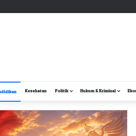
Kuasa Hukum Desak Polisi Segera Lakukan Digital Forensik HP Yanto Idorway dan Dua Saksi Kunci
Kesehatan
Politik
Hukum & Kriminal
Eko
ndidikan