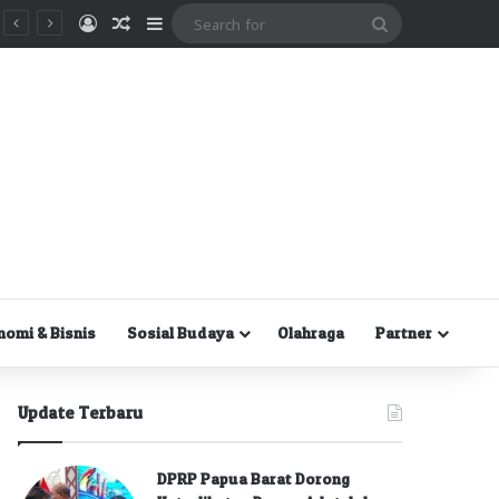
Masuk
Random Article
Sidebar
Search
for
nomi & Bisnis
Sosial Budaya
Olahraga
Partner
Update Terbaru
DPRP Papua Barat Dorong