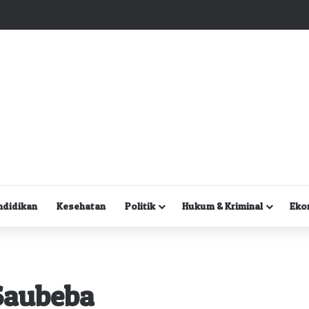
Kuasa Hukum Desak Polisi Segera Lakukan Digital Forensik HP Yanto Idorway dan Dua Saksi Kunci
ndidikan
Kesehatan
Politik
Hukum & Kriminal
Eko
Saubeba