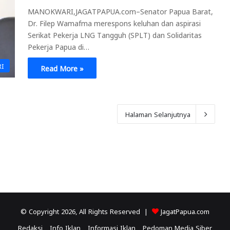
MANOKWARI,JAGATPAPUA.com–Senator Papua Barat,
Dr. Filep Wamafma merespons keluhan dan aspirasi
Serikat Pekerja LNG Tangguh (SPLT) dan Solidaritas
Pekerja Papua di…
RI
Read More »
Halaman Selanjutnya
© Copyright 2026, All Rights Reserved |
JagatPapua.com
Redaksi
Info Iklan
Informasi Iklan
Pedoman Media Siber