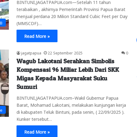
BINTUNI,JAGATPAPUA.com—Setelah 11 tahun
terabaikan , akhirnya Pemerintah Provinsi Papua Barat
menjual perdana 20 Milion Standard Cubic Feet per Day
PB
(MMSCDF)…
Read More »
jagatpapua
22 September 2025
0
Wagub Lakotani Serahkan Simbolis
Kompensasi 96 Miliar Lebih Dari SKK
Migas Kepada Masyarakat Suku
Sumuri
BINTUNI,JAGATPAPUA.com–Wakil Gubernur Papua
Barat, Mohamad Lakotani, melakukan kunjungan kerja
ne
di kabupaten Teluk Bintuni, pada senin, ( 22/09/2025 ).
Kunker tersebut…
Read More »