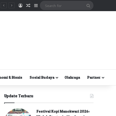
Masuk
Random Article
Sidebar
Search
for
nomi & Bisnis
Sosial Budaya
Olahraga
Partner
Update Terbaru
Festival Kopi Manokwari 2026: