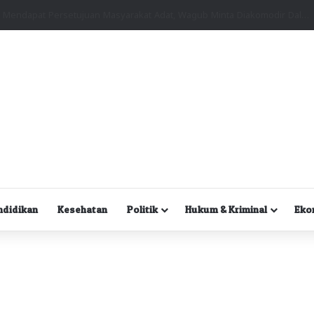
Kuasa Hukum Desak Polisi Segera Lakukan Digital Forensik HP Yanto Idorway dan Dua Saksi Kunci
ndidikan
Kesehatan
Politik
Hukum & Kriminal
Eko