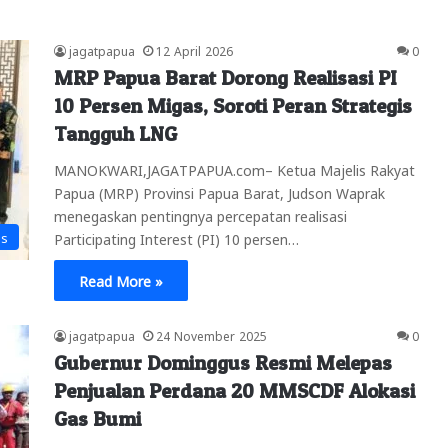
jagatpapua
12 April 2026
0
MRP Papua Barat Dorong Realisasi PI
10 Persen Migas, Soroti Peran Strategis
Tangguh LNG
MANOKWARI,JAGATPAPUA.com– Ketua Majelis Rakyat
Papua (MRP) Provinsi Papua Barat, Judson Waprak
menegaskan pentingnya percepatan realisasi
is
Participating Interest (PI) 10 persen…
Read More »
jagatpapua
24 November 2025
0
Gubernur Dominggus Resmi Melepas
Penjualan Perdana 20 MMSCDF Alokasi
Gas Bumi