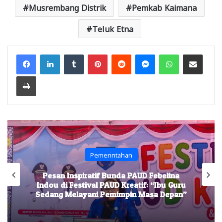
Musrembang Distrik
Pemkab Kaimana
Teluk Etna
Facebook
LinkedIn
Tumblr
Pinterest
Reddit
Messenger
WhatsApp
Share via Email
Print
Pemerintahan
Pesan Inspiratif Bunda PAUD Febelina
Indou di Festival PAUD Kreatif: “Ibu Guru
Sedang Melayani Pemimpin Masa Depan”