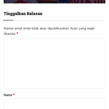
Tinggalkan Balasan
Alamat email Anda tidak akan dipublikasikan.
Ruas yang wajib
ditandai
*
K
o
m
e
n
t
a
r
Nama
*
*