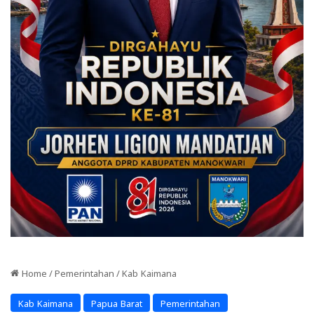
Home
/
Pemerintahan
/
Kab Kaimana
Kab Kaimana
Papua Barat
Pemerintahan