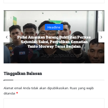
Headline
Polisi Amankan Barang Bukti dan Periksa
Sejumlah Saksi, Penyidikan Kematian
Yanto Idorway Terus Berjalan
Tinggalkan Balasan
Alamat email Anda tidak akan dipublikasikan.
Ruas yang wajib
ditandai
*
K