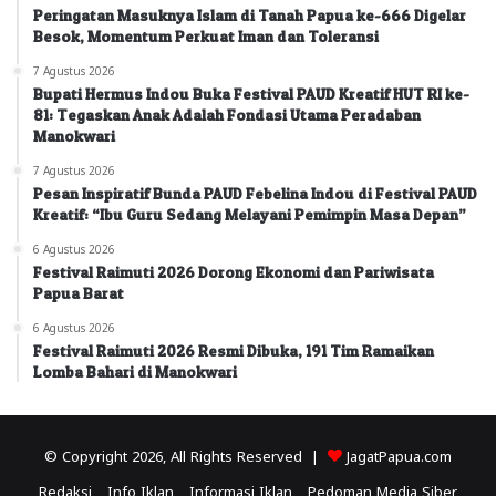
Peringatan Masuknya Islam di Tanah Papua ke-666 Digelar
Besok, Momentum Perkuat Iman dan Toleransi
7 Agustus 2026
Bupati Hermus Indou Buka Festival PAUD Kreatif HUT RI ke-
81: Tegaskan Anak Adalah Fondasi Utama Peradaban
Manokwari
7 Agustus 2026
Pesan Inspiratif Bunda PAUD Febelina Indou di Festival PAUD
Kreatif: “Ibu Guru Sedang Melayani Pemimpin Masa Depan”
6 Agustus 2026
Festival Raimuti 2026 Dorong Ekonomi dan Pariwisata
Papua Barat
6 Agustus 2026
Festival Raimuti 2026 Resmi Dibuka, 191 Tim Ramaikan
Lomba Bahari di Manokwari
© Copyright 2026, All Rights Reserved |
JagatPapua.com
Redaksi
Info Iklan
Informasi Iklan
Pedoman Media Siber