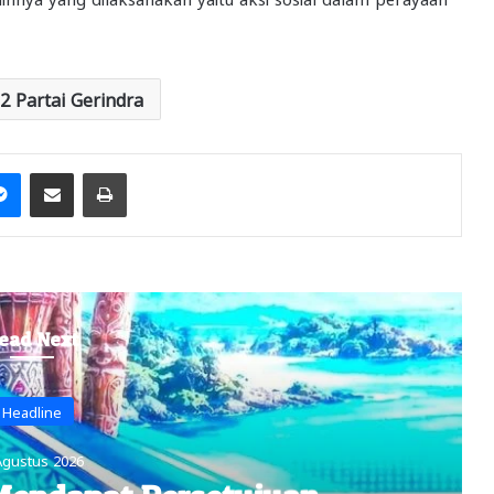
2 Partai Gerindra
it
Messenger
Share via Email
Print
ead Next
Adat
Agustus 2026