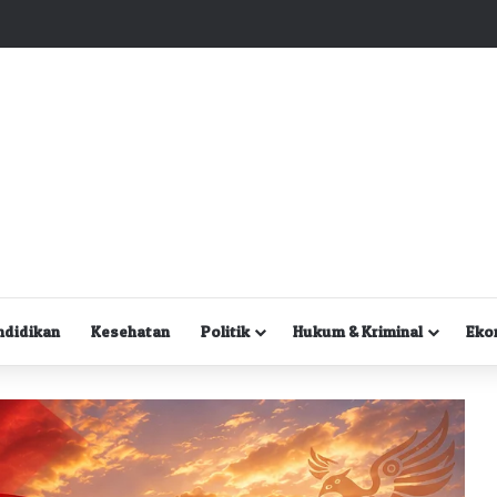
Kuasa Hukum Desak Polisi Segera Lakukan Digital Forensik HP Yanto Idorway dan Dua Saksi Kunci
ndidikan
Kesehatan
Politik
Hukum & Kriminal
Eko