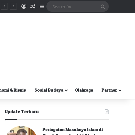
Masuk
Random Article
Sidebar
Search
for
nomi & Bisnis
Sosial Budaya
Olahraga
Partner
Update Terbaru
Peringatan Masuknya Islam di