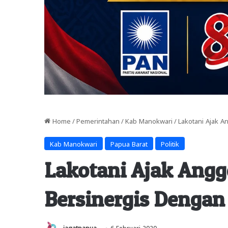
Home
/
Pemerintahan
/
Kab Manokwari
/
Lakotani Ajak 
Kab Manokwari
Papua Barat
Politik
Lakotani Ajak Angg
Bersinergis Dengan
jagatpapua
6 Februari 2020