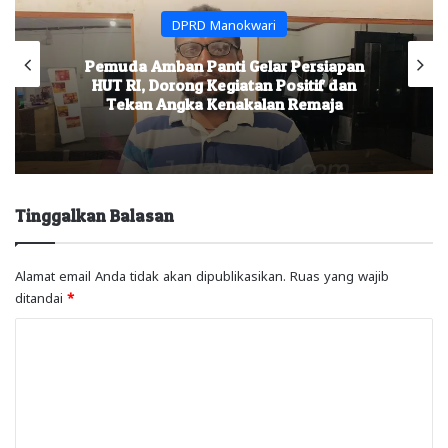
DPRD Manokwari
Pemuda Amban Panti Gelar Persiapan
HUT RI, Dorong Kegiatan Positif dan
Tekan Angka Kenakalan Remaja
Tinggalkan Balasan
Alamat email Anda tidak akan dipublikasikan.
Ruas yang wajib
ditandai
*
K
o
m
e