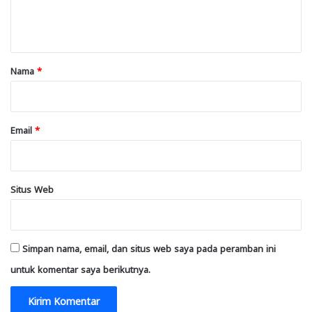
n
t
a
r
Nama
*
*
Email
*
Situs Web
Simpan nama, email, dan situs web saya pada peramban ini
untuk komentar saya berikutnya.