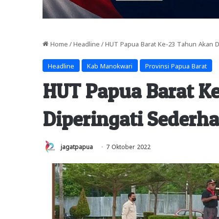
Home
/
Headline
/
HUT Papua Barat Ke-23 Tahun Akan D
Headline
Kab Manokwari
Provinsi Papua Barat
HUT Papua Barat K
Diperingati Sederh
jagatpapua
7 Oktober 2022