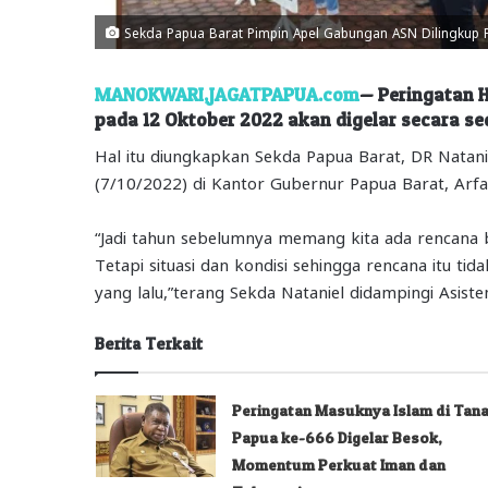
Sekda Papua Barat Pimpin Apel Gabungan ASN Dilingkup Pe
MANOKWARI,JAGATPAPUA.com
— Peringatan H
pada 12 Oktober 2022 akan digelar secara se
Hal itu diungkapkan Sekda Papua Barat, DR Natan
(7/10/2022) di Kantor Gubernur Papua Barat, Arfai
“Jadi tahun sebelumnya memang kita ada rencana 
Tetapi situasi dan kondisi sehingga rencana itu tid
yang lalu,”terang Sekda Nataniel didampingi Asis
Berita Terkait
Peringatan Masuknya Islam di Tan
Papua ke-666 Digelar Besok,
Momentum Perkuat Iman dan