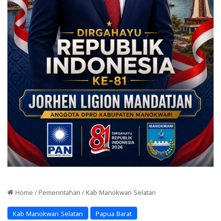
Home
/
Pemerintahan
/
Kab Manokwari Selatan
Kab Manokwari Selatan
Papua Barat