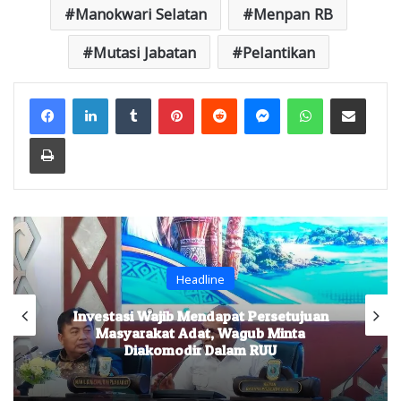
Manokwari Selatan
Menpan RB
Mutasi Jabatan
Pelantikan
Facebook
LinkedIn
Tumblr
Pinterest
Reddit
Messenger
WhatsApp
Share via Email
Print
Headline
tasi Wajib Mendapat Persetujuan
Baleg DP
asyarakat Adat, Wagub Minta
Barat,
Diakomodir Dalam RUU