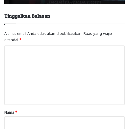
Tinggalkan Balasan
Alamat email Anda tidak akan dipublikasikan.
Ruas yang wajib
ditandai
*
K
o
m
e
n
t
a
r
Nama
*
*