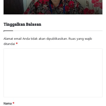
Tinggalkan Balasan
Alamat email Anda tidak akan dipublikasikan.
Ruas yang wajib
ditandai
*
K
o
m
e
n
t
a
r
Nama
*