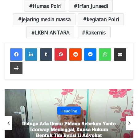
Humas Polri
Irfan Junaedi
jejaring media massa
kegiatan Polri
LKBN ANTARA
Rakernis
Facebook
LinkedIn
Tumblr
Pinterest
Reddit
Messenger
WhatsApp
Share via Email
Print
Headline
Diduga Ada Unsur Pidana Sebelum Yanto
Idorway Meninggal, Kuasa Hukum
Bentuk Tim Berisi 11 Advokat